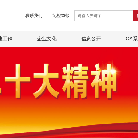
联系我们
|
纪检举报
建工作
企业文化
信息公开
OA