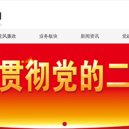
党风廉政
业务板块
新闻资讯
党