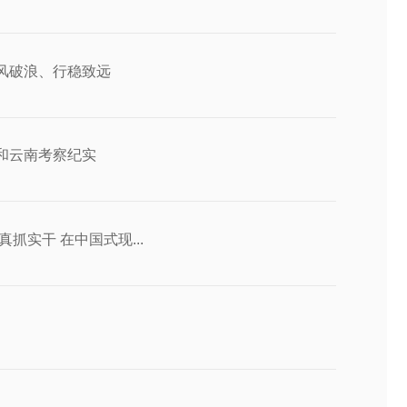
风破浪、行稳致远
和云南考察纪实
抓实干 在中国式现...