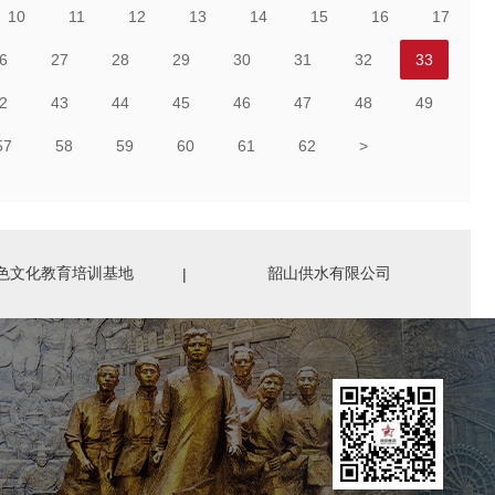
10
11
12
13
14
15
16
17
6
27
28
29
30
31
32
33
2
43
44
45
46
47
48
49
57
58
59
60
61
62
>
色文化教育培训基地
韶山供水有限公司
|