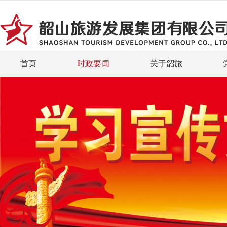
首页
时政要闻
关于韶旅