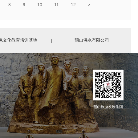
8
9
10
11
12
>
色文化教育培训基地
韶山供水有限公司
|
韶山旅游发展集团